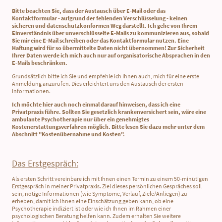
Bitte beachten Sie, dass der Austausch über E-Mail oder das
Kontaktformular - aufgrund der fehlenden Verschlüsselung - keinen
sicheren und datenschutzkonformen Weg darstellt. Ich gehe von Ihrem
Einverständnis über unverschlüsselte E-Mails zu kommunizieren aus, sobald
Sie mir eine E-Mail schreiben oder das Kontaktformular nutzen. Eine
Haftung wird für so übermittelte Daten nicht übernommen! Zur Sicherheit
Ihrer Daten werde ich mich auch nur auf organisatorische Absprachen in den
E-Mails beschränken.
Grundsätzlich bitte ich Sie und empfehle ich Ihnen auch, mich für eine erste
Anmeldung anzurufen. Dies erleichtert uns den Austausch der ersten
Informationen.
Ich möchte hier auch noch einmal darauf hinweisen, dass ich eine
Privatpraxis führe. Sollten Sie gesetzlich krankenversichert sein, wäre eine
ambulante Psychotherapie nur über ein genehmigtes
Kostenerstattungsverfahren möglich. Bitte lesen Sie dazu mehr unter dem
Abschnitt "Kostenübernahme und Kosten".
Das Erstgespräch:
Als ersten Schritt vereinbare ich mit Ihnen einen Termin zu einem 50-minütigen
Erstgespräch in meiner Privatpraxis. Ziel dieses persönlichen Gespräches soll
sein, nötige Informationen (wie Symptome, Verlauf, Ziele/Anliegen) zu
erheben, damit ich Ihnen eine Einschätzung geben kann, ob eine
Psychotherapie indiziert ist oder wie ich Ihnen im Rahmen einer
psychologischen Beratung helfen kann. Zudem erhalten Sie weitere